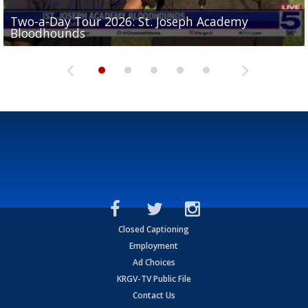
Two-a-Day Tour 2026: St. Joseph Academy
Sit-down interview with UTRGV wide receiver
Bloodhounds
Two-a-Day Tour 2026: Sharyland Rattlers
Tavian Cord
Two-a-Day Tour 2026: Raymondville Bearkats
Two-a-Day Tour 2026: Port Isabel Tarpons
Closed Captioning
Employment
Ad Choices
KRGV-TV Public File
Contact Us