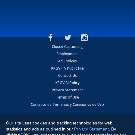
Closed Captioning
Employment
Ad Choices
KRGV-TV Public File
Contact Us
KRGV AI Policy
Privacy Statement
Terms of Use
Contrato de Terminos y Coniciones de Uso
Copyright
2026
MOBILE VIDEO TAPES, INC. (dba KRGV), 900 East
Expressway, Weslaco, TX 78596.
Our site uses cookies and tracking technologies for web
statistics and ads as outlined in our
Privacy Statement
. By
All Rights Reserved. Powered by:
Ruby Shore Software