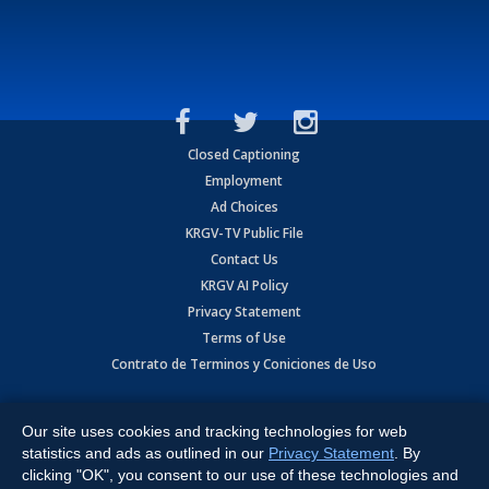
Closed Captioning
Employment
Ad Choices
KRGV-TV Public File
Contact Us
KRGV AI Policy
Privacy Statement
Terms of Use
Contrato de Terminos y Coniciones de Uso
Copyright
2026
MOBILE VIDEO TAPES, INC. (dba KRGV), 900 East
Expressway, Weslaco, TX 78596.
Our site uses cookies and tracking technologies for web
statistics and ads as outlined in our
Privacy Statement
. By
All Rights Reserved. Powered by:
Ruby Shore Software
clicking "OK", you consent to our use of these technologies and