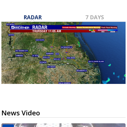
RADAR
7 DAYS
News Video