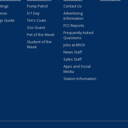
stings
Pump Patrol
Contact Us
nnas
5/1 Day
Advertising
Information
gs Guide
Tim's Coats
FCC Reports
Zoo Guest
Frequently Asked
Pet of the Week
Questions
Student of the
Jobs at KRGV
Week
News Staff
Sales Staff
Apps and Social
Media
Station Information