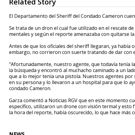
Related Story
seconds
of
1
El Departamento del Sheriff del Condado Cameron cuent
minute,
18
Se trata de un dron el cual fue utilizado en el rescate 
seconds
Volume
90%
mentales y según el reporte amenazaba con quitarse la
Antes de que los oficiales del sheriff llegaran, ya habí
embargo, no corrieron con suerte tratando de dar con e
"Afortunadamente, nuestro agente, que todavía tenía la
la búsqueda y encontró al muchacho caminado a un lado d
que a lo mejor tenía una pistola. Nuestros agentes por
en su persona y lo llevaron a un hospital para que lo a
condado Cameron.
Garza comentó a Noticias RGV que en este momento cuen
específico, utilizaron un drone con visión termal y esto 
la hora del reporte, había oscurecido, lo que hace más
NEWS