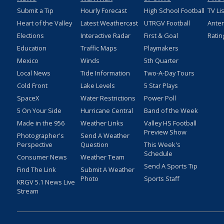
Submit a Tip
Hourly Forecast
High School Football
TV Li
Heart of the Valley
Latest Weathercast
UTRGV Football
Ante
Elections
Interactive Radar
First & Goal
Ratin
Education
Traffic Maps
Playmakers
Mexico
Winds
5th Quarter
Local News
Tide Information
Two-A-Day Tours
Cold Front
Lake Levels
5 Star Plays
SpaceX
Water Restrictions
Power Poll
5 On Your Side
Hurricane Central
Band of the Week
Made in the 956
Weather Links
Valley HS Football
Preview Show
Photographer's
Send A Weather
Perspective
Question
This Week's
Schedule
Consumer News
Weather Team
Send A Sports Tip
Find The Link
Submit A Weather
Photo
Sports Staff
KRGV 5.1 News Live
Stream