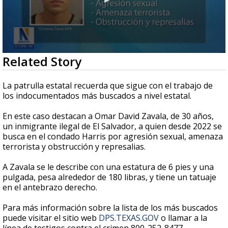
0
Related Story
seconds
of
43
La patrulla estatal recuerda que sigue con el trabajo de
seconds
los indocumentados más buscados a nivel estatal.
En este caso destacan a Omar David Zavala, de 30 años,
un inmigrante ilegal de El Salvador, a quien desde 2022 se
busca en el condado Harris por agresión sexual, amenaza
terrorista y obstrucción y represalias.
A Zavala se le describe con una estatura de 6 pies y una
pulgada, pesa alrededor de 180 libras, y tiene un tatuaje
en el antebrazo derecho.
Para más información sobre la lista de los más buscados
puede visitar el sitio web
DPS.TEXAS.GOV
o llamar a la