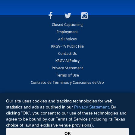
Closed Captioning
Employment
Ad Choices
KRGV-TV Public File
Contact Us
KRGV AI Policy
Privacy Statement
Terms of Use
Contrato de Terminos y Coniciones de Uso
Copyright
2026
MOBILE VIDEO TAPES, INC. (dba KRGV), 900 East
Expressway, Weslaco, TX 78596.
Our site uses cookies and tracking technologies for web
statistics and ads as outlined in our
Privacy Statement
. By
All Rights Reserved. Powered by:
Ruby Shore Software
clicking "OK", you consent to our use of these technologies and
agree to be bound by our Terms of Service (including its Texas
choice of law and exclusive venue provisions).
x
OK