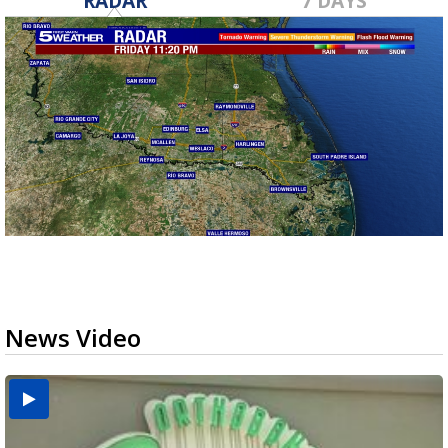
RADAR
7 DAYS
News Video