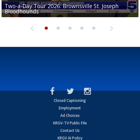
Two-a-Day Tour 2026: Brownsville St. Joseph
Two-a-Day Tour 2026: St. Joseph Academy
Sit-down interview with UTRGV wide receiver
Bloodhounds
Bloodhounds
Two-a-Day Tour 2026: Sharyland Rattlers
Tavian Cord
Two-a-Day Tour 2026: Raymondville Bearkats
Closed Captioning
Employment
Ad Choices
KRGV-TV Public File
Contact Us
KRGV AI Policy