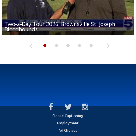
Two-a-Day Tour 2026: Brownsville St. Joseph
Two-a-Day Tour 2026: St. Joseph Academy
Sit-down interview with UTRGV wide receiver
Bloodhounds
Bloodhounds
Two-a-Day Tour 2026: Sharyland Rattlers
Tavian Cord
Two-a-Day Tour 2026: Raymondville Bearkats
Closed Captioning
Employment
Ad Choices