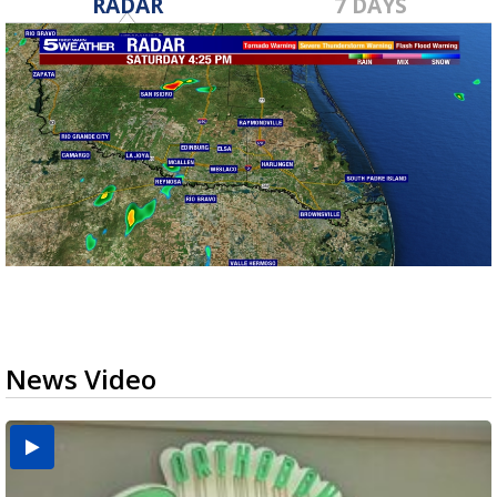
RADAR
7 DAYS
News Video