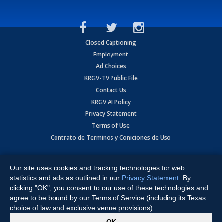
Closed Captioning
Employment
Ad Choices
KRGV-TV Public File
Contact Us
KRGV AI Policy
Privacy Statement
Terms of Use
Contrato de Terminos y Coniciones de Uso
Copyright
2026
MOBILE VIDEO TAPES, INC. (dba KRGV), 900 East
Expressway, Weslaco, TX 78596.
Our site uses cookies and tracking technologies for web
statistics and ads as outlined in our
Privacy Statement
. By
All Rights Reserved. Powered by:
Ruby Shore Software
clicking "OK", you consent to our use of these technologies and
agree to be bound by our Terms of Service (including its Texas
choice of law and exclusive venue provisions).
x
OK