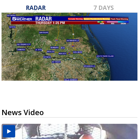
RADAR
7 DAYS
News Video