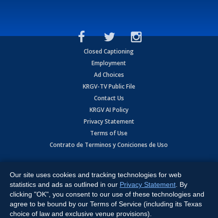
Closed Captioning
Employment
Ad Choices
KRGV-TV Public File
Contact Us
KRGV AI Policy
Privacy Statement
Terms of Use
Contrato de Terminos y Coniciones de Uso
Copyright
2026
MOBILE VIDEO TAPES, INC. (dba KRGV), 900 East
Expressway, Weslaco, TX 78596.
Our site uses cookies and tracking technologies for web
statistics and ads as outlined in our
Privacy Statement
. By
All Rights Reserved. Powered by:
Ruby Shore Software
clicking "OK", you consent to our use of these technologies and
agree to be bound by our Terms of Service (including its Texas
choice of law and exclusive venue provisions).