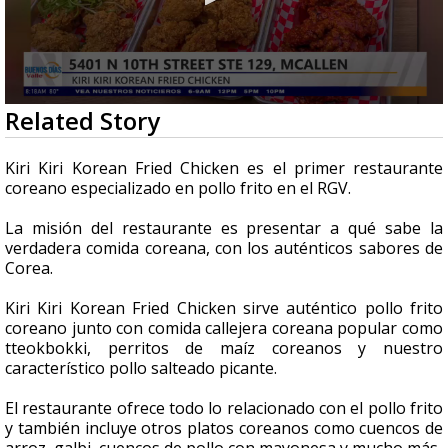
0
Related Story
seconds
of
6
Kiri Kiri Korean Fried Chicken es el primer restaurante
minutes,
coreano especializado en pollo frito en el RGV.
14
seconds
La misión del restaurante es presentar a qué sabe la
verdadera comida coreana, con los auténticos sabores de
Corea.
Kiri Kiri Korean Fried Chicken sirve auténtico pollo frito
coreano junto con comida callejera coreana popular como
tteokbokki, perritos de maíz coreanos y nuestro
característico pollo salteado picante.
El restaurante ofrece todo lo relacionado con el pollo frito
y también incluye otros platos coreanos como cuencos de