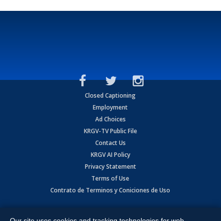
Closed Captioning
Employment
Ad Choices
KRGV-TV Public File
Contact Us
KRGV AI Policy
Privacy Statement
Terms of Use
Contrato de Terminos y Coniciones de Uso
Copyright
2026
MOBILE VIDEO TAPES, INC. (dba KRGV), 900 East
Expressway, Weslaco, TX 78596.
Our site uses cookies and tracking technologies for web