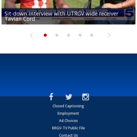
Sit-down interview with UTRGV wide receiver
UTRGV football ranks fourth in SLC preseason poll
Tavian Cord
Two-a-Day Tour 2026: Raymondville Bearkats
Two-a-Day Tour 2026: Port Isabel Tarpons
and receiving votes in...
Two-a-Day Tour 2026: Santa Rosa Warriors
Closed Captioning
Employment
Ad Choices
KRGV-TV Public File
Contact Us