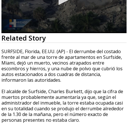
0
Related Story
seconds
of
1
SURFSIDE, Florida, EE.UU. (AP) - El derrumbe del costado
minute,
frente al mar de una torre de apartamentos en Surfside,
13
Miami, dejó un muerto, vecinos atrapados entre
seconds
escombros y hierros, y una nube de polvo que cubrió los
autos estacionados a dos cuadras de distancia,
informaron las autoridades.
El alcalde de Surfside, Charles Burkett, dijo que la cifra de
muertos probablemente aumentaría ya que, según el
administrador del inmueble, la torre estaba ocupada casi
en su totalidad cuando se produjo el derrumbe alrededor
de la 1.30 de la mañana, pero el número exacto de
personas presentes no estaba claro.