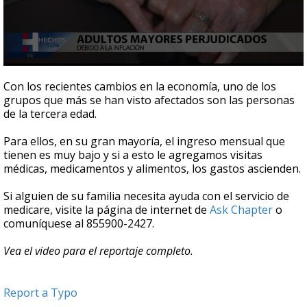
0
seconds
Con los recientes cambios en la economía, uno de los
of
grupos que más se han visto afectados son las personas
2
de la tercera edad.
minutes,
47
seconds
Para ellos, en su gran mayoría, el ingreso mensual que
tienen es muy bajo y si a esto le agregamos visitas
médicas, medicamentos y alimentos, los gastos ascienden.
Si alguien de su familia necesita ayuda con el servicio de
medicare, visite la página de internet de
Ask Chapter
o
comuníquese al 855900-2427.
Vea el video para el reportaje completo.
Report a Typo