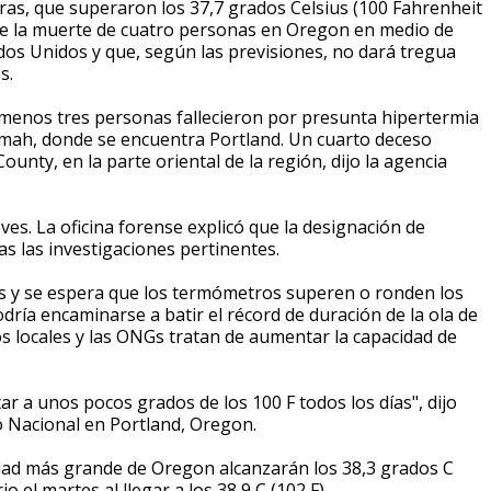
s, que superaron los 37,7 grados Celsius (100 Fahrenheit
 de la muerte de cuatro personas en Oregon en medio de
dos Unidos y que, según las previsiones, no dará tregua
s.
 menos tres personas fallecieron por presunta hipertermia
omah, donde se encuentra Portland. Un cuarto deceso
ounty, en la parte oriental de la región, dijo la agencia
ves. La oficina forense explicó que la designación de
as las investigaciones pertinentes.
es y se espera que los termómetros superen o ronden los
odría encaminarse a batir el récord de duración de la ola de
s locales y las ONGs tratan de aumentar la capacidad de
r a unos pocos grados de los 100 F todos los días", dijo
 Nacional en Portland, Oregon.
udad más grande de Oregon alcanzarán los 38,3 grados C
o el martes al llegar a los 38,9 C (102 F).