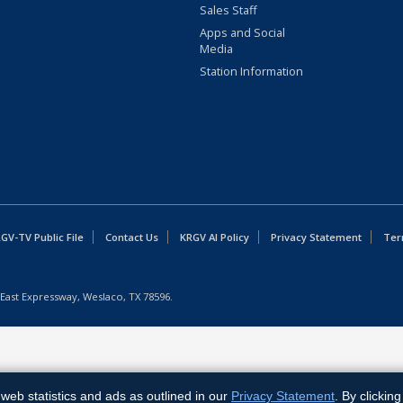
Sales Staff
Apps and Social
Media
Station Information
GV-TV Public File
Contact Us
KRGV AI Policy
Privacy Statement
Ter
East Expressway, Weslaco, TX 78596.
web statistics and ads as outlined in our
Privacy Statement
. By clickin