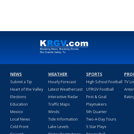
NEWS
WEATHER
SPORTS
PRO
Submit a Tip
Hourly Forecast
High School Football
TV Li
Heart of the Valley
Latest Weathercast
UTRGV Football
Ante
Elections
Interactive Radar
First & Goal
Ratin
Education
Traffic Maps
Playmakers
Mexico
Winds
5th Quarter
Local News
Tide Information
Two-A-Day Tours
Cold Front
Lake Levels
5 Star Plays