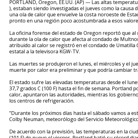
PORTLAND, Oregon, EE.UU. (AP) — Las altas temperatura
), estaban siendo investigadas el jueves como la causa
una ola de calor que envuelve la costa noroeste de Esta
pronto en una región poco acostumbrada a esos valore
La oficina forense del estado de Oregon reportó que al
durante la ola de calor que afecta al condado de Multn
atribuido al calor se registró en el condado de Umatilla C
estatal a la televisora KGW-TV.
Las muertes se produjeron el lunes, el miércoles y el jue
muerte por calor era preliminar y que podría cambiar tr
El estado sufre las elevadas temperaturas desde el lun
37,7 grados C (100 F) hasta el fin de semana. Portland p
calor, apuntaron las autoridades, mientras los gobierno
los centros de refrigeración.
"Durante los próximos días hasta el sábado vamos a esta
Colby Neuman, meteorólogo del Servicio Meteorológico
De acuerdo con la previsión, las temperaturas en la ci
(101 F) de nuevo el viernes. Portland batió su récord diari