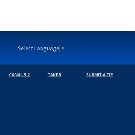
Select Language
▼
CANAL 5.2
TAKE 5
SUBMIT A TIP