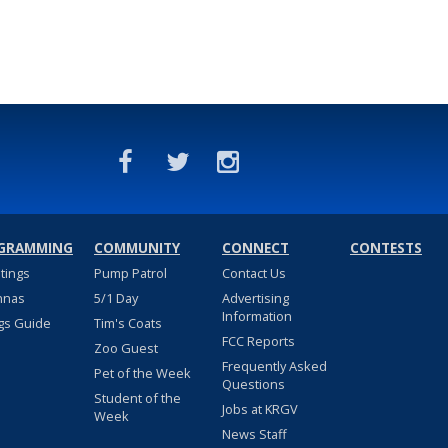
GRAMMING
COMMUNITY
CONNECT
CONTESTS
stings
Pump Patrol
Contact Us
nnas
5/1 Day
Advertising
Information
gs Guide
Tim's Coats
FCC Reports
Zoo Guest
Frequently Asked
Pet of the Week
Questions
Student of the
Jobs at KRGV
Week
News Staff