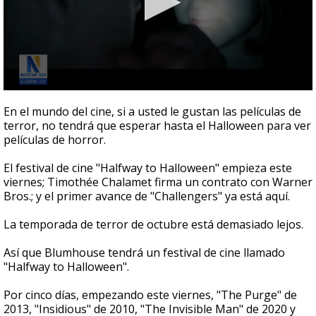
0
seconds
En el mundo del cine, si a usted le gustan las películas de
of
terror, no tendrá que esperar hasta el Halloween para ver
1
películas de horror.
minute,
27
seconds
El festival de cine "Halfway to Halloween" empieza este
viernes; Timothée Chalamet firma un contrato con Warner
Bros.; y el primer avance de "Challengers" ya está aquí.
La temporada de terror de octubre está demasiado lejos.
Así que Blumhouse tendrá un festival de cine llamado
"Halfway to Halloween".
Por cinco días, empezando este viernes, "The Purge" de
2013, "Insidious" de 2010, "The Invisible Man" de 2020 y