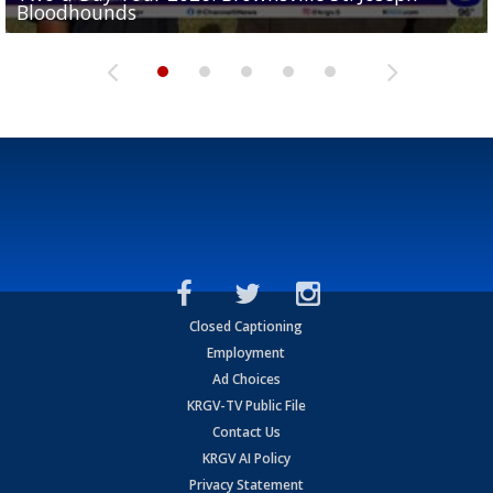
Bloodhounds
Bloodhounds
Two-a-Day Tour 2026: Sharyland Rattlers
Tavian Cord
Two-a-Day Tour 2026: Raymondville Bearkats
Closed Captioning
Employment
Ad Choices
KRGV-TV Public File
Contact Us
KRGV AI Policy
Privacy Statement