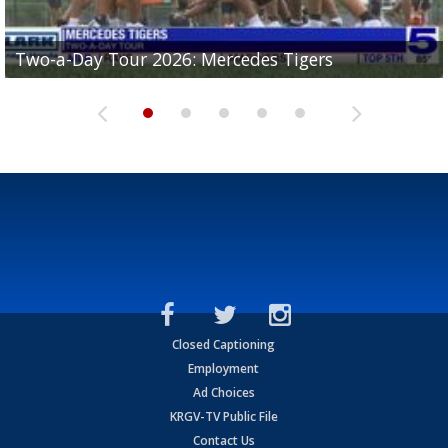
Two-a-Day Tour 2026: Mercedes Tigers
Two-a-Day Tour 2026: Progreso Red Ants
Two-a-Day Tour 2026: Donna Redskins
Two-a-Day Tour 2026: Brownsville Pace Vikings
Two-a-Day Tour 2026: La Joya Coyotes
Closed Captioning
Employment
Ad Choices
KRGV-TV Public File
Contact Us