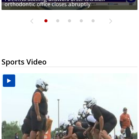
orthodontic office closes abruptly
Rowe...
Pharr...
at annual Technovate conference
Harlingen cancer clinic
Sports Video