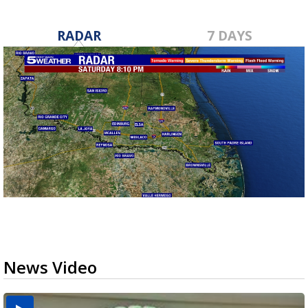
RADAR
7 DAYS
News Video