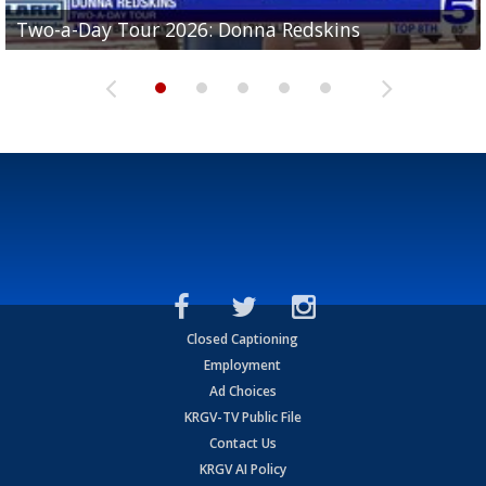
Two-a-Day Tour 2026: Brownsville St. Joseph
Two-a-Day Tour 2026: Donna Redskins
Two-a-Day Tour 2026: Brownsville Pace Vikings
Two-a-Day Tour 2026: La Joya Coyotes
Two-a-Day Tour 2026: Rio Hondo Bobcats
Bloodhounds
Closed Captioning
Employment
Ad Choices
KRGV-TV Public File
Contact Us
KRGV AI Policy