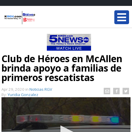
Club de Héroes en McAllen
brinda apoyo a familias de
primeros rescatistas
Apr 29, 2020
in
Noticias RGV
By:
Yuridia Gonzalez