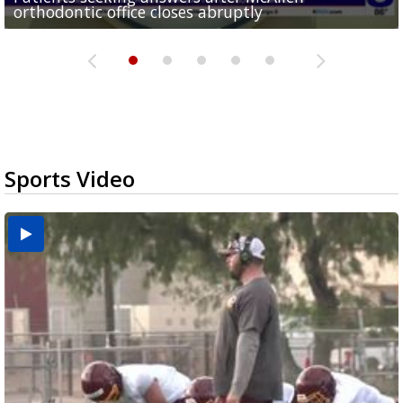
orthodontic office closes abruptly
Rowe...
Pharr...
at annual Technovate conference
Harlingen cancer clinic
Sports Video