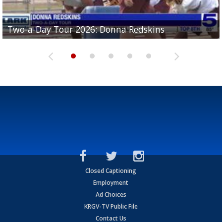
Two-a-Day Tour 2026: Brownsville St. Joseph
Two-a-Day Tour 2026: Donna Redskins
Two-a-Day Tour 2026: Brownsville Pace Vikings
Two-a-Day Tour 2026: La Joya Coyotes
Two-a-Day Tour 2026: Rio Hondo Bobcats
Bloodhounds
Closed Captioning
Employment
Ad Choices
KRGV-TV Public File
Contact Us