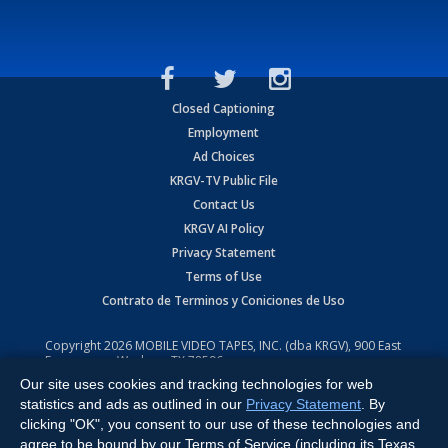
Closed Captioning
Employment
Ad Choices
KRGV-TV Public File
Contact Us
KRGV AI Policy
Privacy Statement
Terms of Use
Contrato de Terminos y Coniciones de Uso
Copyright
2026
MOBILE VIDEO TAPES, INC. (dba KRGV), 900 East
Expressway, Weslaco, TX 78596.
Our site uses cookies and tracking technologies for web
All Rights Reserved. Powered by:
Ruby Shore Software
statistics and ads as outlined in our
Privacy Statement
. By
clicking "OK", you consent to our use of these technologies and
agree to be bound by our Terms of Service (including its Texas