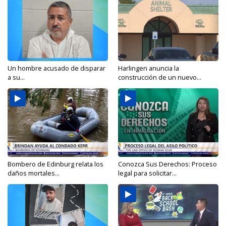
Un hombre acusado de disparar
Harlingen anuncia la
a su...
construcción de un nuevo...
Bombero de Edinburg relata los
Conozca Sus Derechos: Proceso
daños mortales...
legal para solicitar...