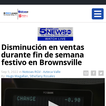
Disminución en ventas
durante fin de semana
festivo en Brownsville
Sep 5, 2022
in
Noticias RGV - Azteca Valle
By:
Hugo Magallan, Sthefany Rosales