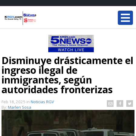
Disminuye drásticamente el
ingreso ilegal de
inmigrantes, según
autoridades fronterizas
Feb 18, 2025
in
Noticias RGV
By:
Marlen Sosa