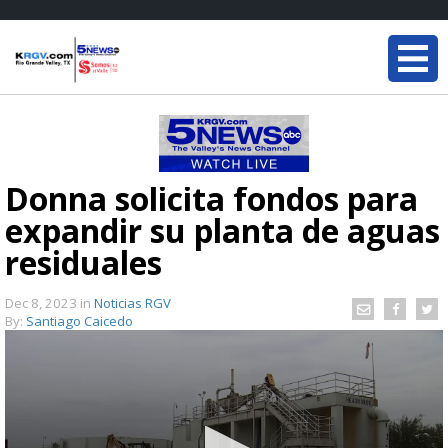
Donna solicita fondos para
expandir su planta de aguas
residuales
Dec 8, 2023
in
Noticias RGV
By:
Santiago Caicedo