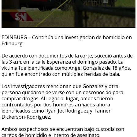
0
seconds
EDINBURG – Continúa una investigacion de homicidio en
of
Edinburg.
41
seconds
De acuerdo con documentos de la corte, sucedió antes de
las 3 a.m. en la calle Esperanza el domingo pasado. La
víctima fue identificada como Angel Gonzalez de 18 años,
quien fue encontrado con múltiples heridas de bala.
Los investigadores mencionan que Gonzalez y otra
persona quedaron de verse con un desconocido para
comprar drogas. Al llegar al lugar, ambos fueron
confrontados por dos hombres armados ahora
identificados como Ryan Jet Rodriguez y Tanner
Dickerson-Rodriguez.
Ambos sospechosos se encuentran bajo custodia con
cargos de homicidio e intento de asesinato.