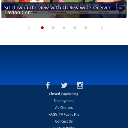
Sit-down interview with UTRGV wide receiver
UTRGV football ranks fourth in SLC preseason poll
Tavian Cord
Two-a-Day Tour 2026: Raymondville Bearkats
Two-a-Day Tour 2026: Port Isabel Tarpons
and receiving votes in...
Two-a-Day Tour 2026: Santa Rosa Warriors
Closed Captioning
Employment
Ad Choices
KRGV-TV Public File
Contact Us