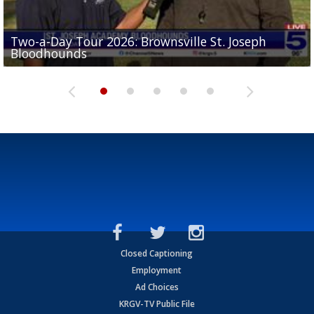
Two-a-Day Tour 2026: Brownsville St. Joseph
Two-a-Day Tour 2026: St. Joseph Academy
Sit-down interview with UTRGV wide receiver
Bloodhounds
Bloodhounds
Two-a-Day Tour 2026: Sharyland Rattlers
Tavian Cord
Two-a-Day Tour 2026: Raymondville Bearkats
Closed Captioning
Employment
Ad Choices
KRGV-TV Public File