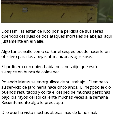
0
seconds
Dos familias están de luto por la pérdida de sus seres
of
queridos después de dos ataques mortales de abejas aquí
2
justamente en el Valle.
minutes,
37
seconds
Algo tan sencillo como cortar el césped puede hacerlo un
objetivo para las abejas africanizadas agresivas.
El jardinero con quien hablamos, nos dijo que está
siempre en busca de colmenas.
Rolando Matus se enorgullece de su trabajo. El empezó
su servicio de jardinería hace cinco años. El negocio le dio
buenos resultados y corta el césped de muchas personas
bajo los rayos del sol caliente muchas veces a la semana.
Recientemente algo le preocupa.
Dijo que ha visto muchas abejas más de lo normal.