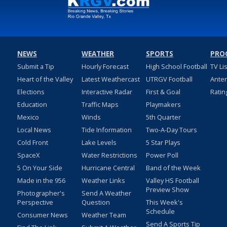
NEWS
WEATHER
SPORTS
PRO
Submit a Tip
Hourly Forecast
High School Football
TV Li
Heart of the Valley
Latest Weathercast
UTRGV Football
Ante
Elections
Interactive Radar
First & Goal
Ratin
Education
Traffic Maps
Playmakers
Mexico
Winds
5th Quarter
Local News
Tide Information
Two-A-Day Tours
Cold Front
Lake Levels
5 Star Plays
SpaceX
Water Restrictions
Power Poll
5 On Your Side
Hurricane Central
Band of the Week
Made in the 956
Weather Links
Valley HS Football
Preview Show
Photographer's
Send A Weather
Perspective
Question
This Week's
Schedule
Consumer News
Weather Team
Send A Sports Tip