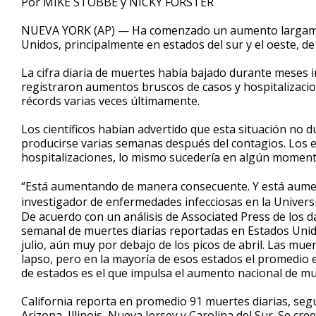
Por MIKE STOBBE y NICKY FORSTER
NUEVA YORK (AP) — Ha comenzado un aumento largamen
Unidos, principalmente en estados del sur y el oeste, d
La cifra diaria de muertes había bajado durante meses 
registraron aumentos bruscos de casos y hospitalizacione
récords varias veces últimamente.
Los científicos habían advertido que esta situación no 
producirse varias semanas después del contagios. Los e
hospitalizaciones, lo mismo sucedería en algún momento
“Está aumentando de manera consecuente. Y está aumen
investigador de enfermedades infecciosas en la Univers
De acuerdo con un análisis de Associated Press de los d
semanal de muertes diarias reportadas en Estados Uni
julio, aún muy por debajo de los picos de abril. Las mu
lapso, pero en la mayoría de esos estados el promedio 
de estados es el que impulsa el aumento nacional de mu
California reporta en promedio 91 muertes diarias, segu
Arizona, Illinois, Nueva Jersey y Carolina del Sur. Se c