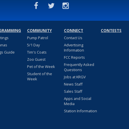
GRAMMING
COMMUNITY
CONNECT
CONTESTS
stings
Pump Patrol
Contact Us
nnas
5/1 Day
Advertising
Information
gs Guide
Tim's Coats
FCC Reports
Zoo Guest
Frequently Asked
Pet of the Week
Questions
Student of the
Jobs at KRGV
Week
News Staff
Sales Staff
Apps and Social
Media
Station Information