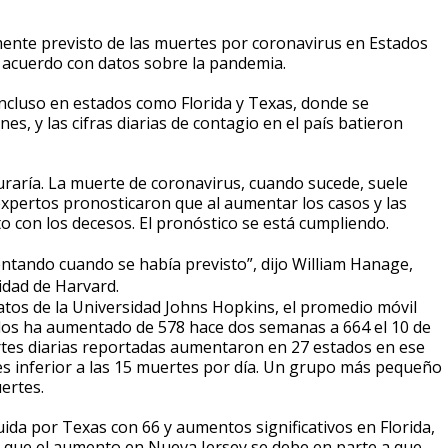
te previsto de las muertes por coronavirus en Estados
e acuerdo con datos sobre la pandemia.
incluso en estados como Florida y Texas, donde se
s, y las cifras diarias de contagio en el país batieron
duraría. La muerte de coronavirus, cuando sucede, suele
xpertos pronosticaron que al aumentar los casos y las
 con los decesos. El pronóstico se está cumpliendo.
tando cuando se había previsto”, dijo William Hanage,
idad de Harvard.
atos de la Universidad Johns Hopkins, el promedio móvil
dos ha aumentado de 578 hace dos semanas a 664 el 10 de
ertes diarias reportadas aumentaron en 27 estados en ese
es inferior a las 15 muertes por día. Un grupo más pequeño
ertes.
ida por Texas con 66 y aumentos significativos en Florida,
ree que el aumento en Nueva Jersey se debe en parte a que