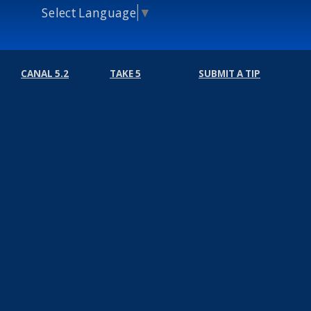
Select Language
▼
CANAL 5.2
TAKE 5
SUBMIT A TIP