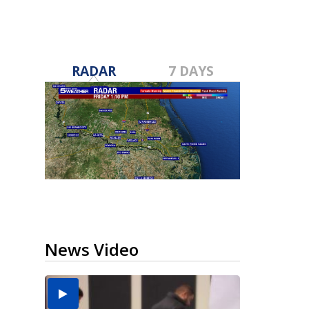
RADAR
7 DAYS
News Video