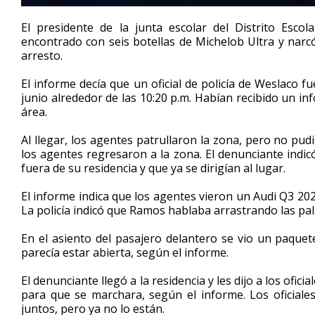
0
seconds
El presidente de la junta escolar del Distrito Esco
of
encontrado con seis botellas de Michelob Ultra y nar
34
arresto.
seconds
Volume
90%
El informe decía que un oficial de policía de Weslaco 
junio alrededor de las 10:20 p.m. Habían recibido un 
área.
Al llegar, los agentes patrullaron la zona, pero no pud
los agentes regresaron a la zona. El denunciante ind
fuera de su residencia y que ya se dirigían al lugar.
El informe indica que los agentes vieron un Audi Q3 20
La policía indicó que Ramos hablaba arrastrando las pala
En el asiento del pasajero delantero se vio un paquete
parecía estar abierta, según el informe.
El denunciante llegó a la residencia y les dijo a los ofi
para que se marchara, según el informe. Los oficial
juntos, pero ya no lo están.