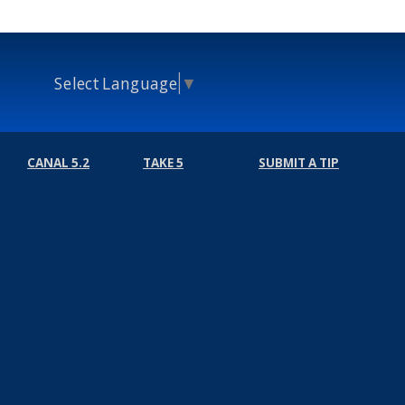
Select Language
▼
CANAL 5.2
TAKE 5
SUBMIT A TIP