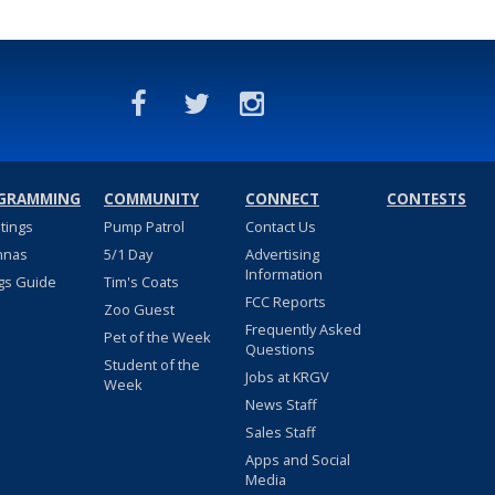
GRAMMING
COMMUNITY
CONNECT
CONTESTS
stings
Pump Patrol
Contact Us
nnas
5/1 Day
Advertising
Information
gs Guide
Tim's Coats
FCC Reports
Zoo Guest
Frequently Asked
Pet of the Week
Questions
Student of the
Jobs at KRGV
Week
News Staff
Sales Staff
Apps and Social
Media