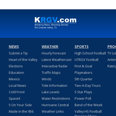
NEWS
WEATHER
SPORTS
PRO
Submit a Tip
Hourly Forecast
High School Football
TV Li
Heart of the Valley
Latest Weathercast
UTRGV Football
Ante
Elections
Interactive Radar
First & Goal
Ratin
Education
Traffic Maps
Playmakers
Mexico
Winds
5th Quarter
Local News
Tide Information
Two-A-Day Tours
Cold Front
Lake Levels
5 Star Plays
SpaceX
Water Restrictions
Power Poll
5 On Your Side
Hurricane Central
Band of the Week
Made in the 956
Weather Links
Valley HS Football