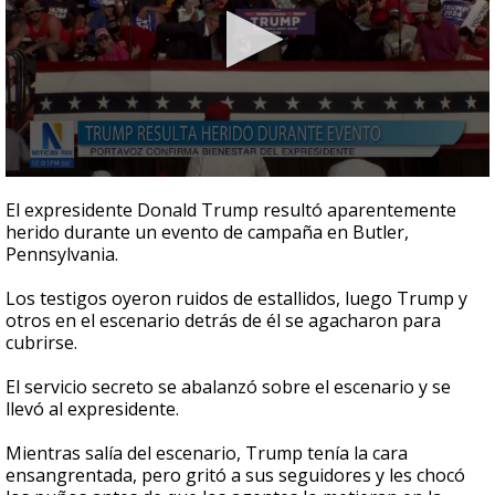
0
seconds
El expresidente Donald Trump resultó aparentemente
of
herido durante un evento de campaña en Butler,
1
Pennsylvania.
minute,
15
seconds
Los testigos oyeron ruidos de estallidos, luego Trump y
otros en el escenario detrás de él se agacharon para
cubrirse.
El servicio secreto se abalanzó sobre el escenario y se
llevó al expresidente.
Mientras salía del escenario, Trump tenía la cara
ensangrentada, pero gritó a sus seguidores y les chocó