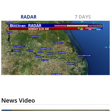
RADAR
7 DAYS
News Video