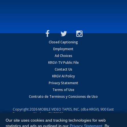
Closed Captioning
Employment
Ad Choices
KRGV-TV Public File
Contact Us
KRGV AI Policy
Privacy Statement
Terms of Use
Contrato de Terminos y Coniciones de Uso
Copyright
2026
MOBILE VIDEO TAPES, INC. (dba KRGV), 900 East
Expressway, Weslaco, TX 78596.
Our site uses cookies and tracking technologies for web
All Rights Reserved. Powered by:
Ruby Shore Software
statistics and ads as outlined in our
Privacy Statement
. By