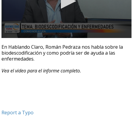
0
seconds
En Hablando Claro, Román Pedraza nos habla sobre la
of
biodescodificación y como podría ser de ayuda a las
6
enfermedades.
minutes,
20
seconds
Vea el video para el informe completo.
Report a Typo