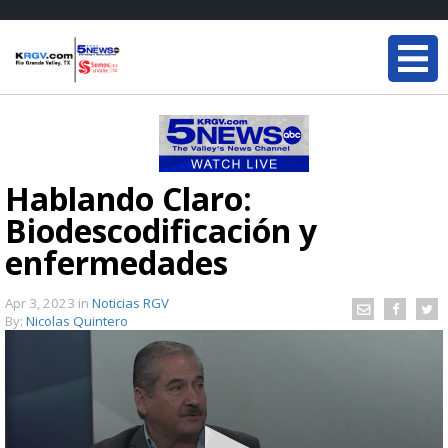
Hablando Claro:
Biodescodificación y
enfermedades
Apr 3, 2023
in
Noticias RGV
By:
Nicolas Quintero