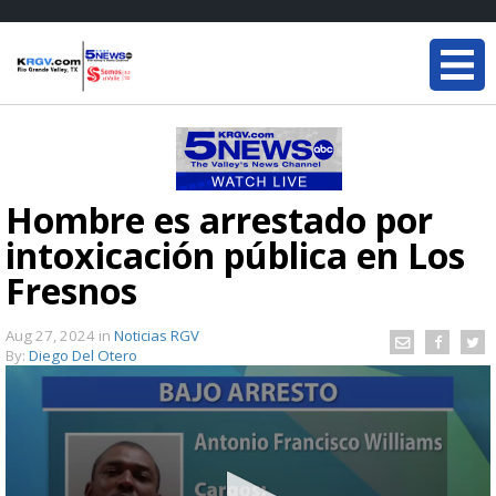
Hombre es arrestado por
intoxicación pública en Los
Fresnos
Aug 27, 2024
in
Noticias RGV
By:
Diego Del Otero