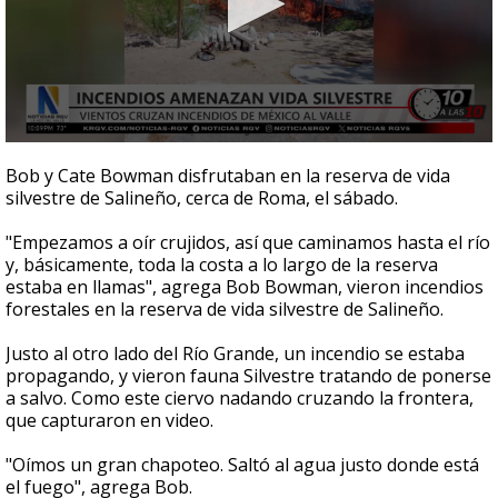
0
seconds
Bob y Cate Bowman disfrutaban en la reserva de vida
of
silvestre de Salineño, cerca de Roma, el sábado.
3
minutes,
18
"Empezamos a oír crujidos, así que caminamos hasta el río
seconds
y, básicamente, toda la costa a lo largo de la reserva
estaba en llamas", agrega Bob Bowman, vieron incendios
forestales en la reserva de vida silvestre de Salineño.
Justo al otro lado del Río Grande, un incendio se estaba
propagando, y vieron fauna Silvestre tratando de ponerse
a salvo. Como este ciervo nadando cruzando la frontera,
que capturaron en video.
"Oímos un gran chapoteo. Saltó al agua justo donde está
el fuego", agrega Bob.