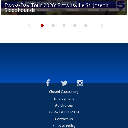
Two-a-Day Tour 2026: Brownsville St. Joseph
Two-a-Day Tour 2026: St. Joseph Academy
Sit-down interview with UTRGV wide receiver
Bloodhounds
Bloodhounds
Two-a-Day Tour 2026: Sharyland Rattlers
Tavian Cord
Two-a-Day Tour 2026: Raymondville Bearkats
Closed Captioning
Employment
Ad Choices
KRGV-TV Public File
Contact Us
KRGV AI Policy