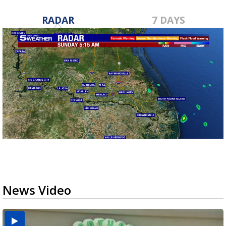
RADAR
7 DAYS
News Video