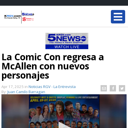
La Comic Con regresa a
McAllen con nuevos
personajes
Apr 17, 2025
in
Noticias RGV - La Entrevista
By:
Juan Camilo Barragan