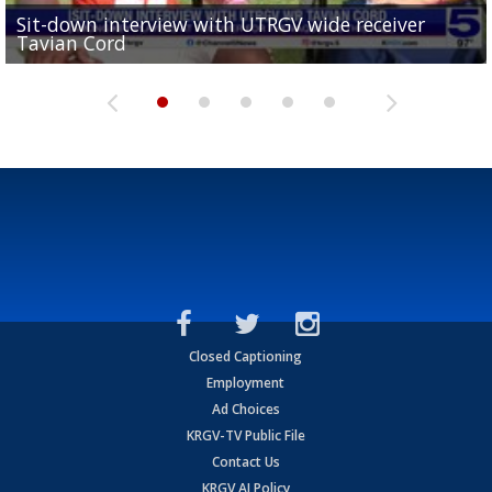
Sit-down interview with UTRGV wide receiver
UTRGV football ranks fourth in SLC preseason poll
Tavian Cord
Two-a-Day Tour 2026: Raymondville Bearkats
Two-a-Day Tour 2026: Port Isabel Tarpons
and receiving votes in...
Two-a-Day Tour 2026: Santa Rosa Warriors
Closed Captioning
Employment
Ad Choices
KRGV-TV Public File
Contact Us
KRGV AI Policy