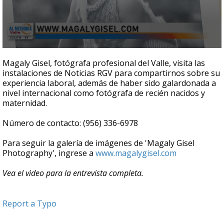
0
seconds
Magaly Gisel, fotógrafa profesional del Valle, visita las
of
instalaciones de Noticias RGV para compartirnos sobre su
4
experiencia laboral, además de haber sido galardonada a
minutes,
18
nivel internacional como fotógrafa de recién nacidos y
seconds
maternidad.
Número de contacto: (956) 336-6978
Para seguir la galería de imágenes de 'Magaly Gisel
Photography', ingrese a
www.magalygisel.com
Vea el video para la entrevista completa.
Report a Typo