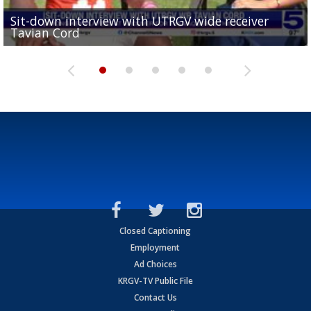
Sit-down interview with UTRGV wide receiver
UTRGV football ranks fourth in SLC preseason poll
Tavian Cord
Two-a-Day Tour 2026: Raymondville Bearkats
Two-a-Day Tour 2026: Port Isabel Tarpons
and receiving votes in...
Two-a-Day Tour 2026: Santa Rosa Warriors
Closed Captioning
Employment
Ad Choices
KRGV-TV Public File
Contact Us