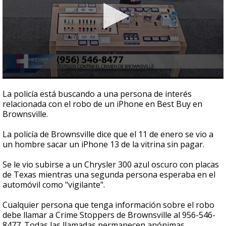
0
seconds
La policía está buscando a una persona de interés
of
relacionada con el robo de un iPhone en Best Buy en
37
Brownsville.
seconds
La policía de Brownsville dice que el 11 de enero se vio a
un hombre sacar un iPhone 13 de la vitrina sin pagar.
Se le vio subirse a un Chrysler 300 azul oscuro con placas
de Texas mientras una segunda persona esperaba en el
automóvil como "vigilante".
Cualquier persona que tenga información sobre el robo
debe llamar a Crime Stoppers de Brownsville al 956-546-
8477. Todas las llamadas permanecen anónimas.