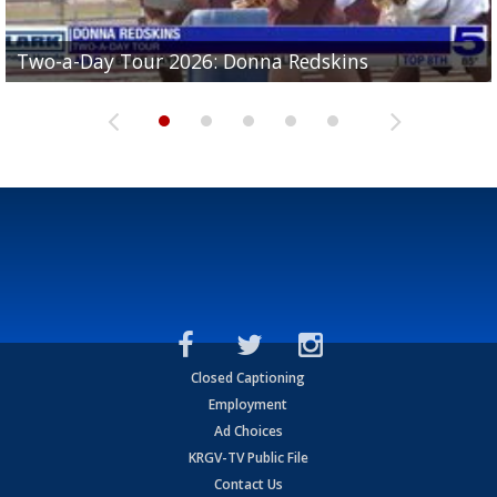
Two-a-Day Tour 2026: Brownsville St. Joseph
Two-a-Day Tour 2026: Donna Redskins
Two-a-Day Tour 2026: Brownsville Pace Vikings
Two-a-Day Tour 2026: La Joya Coyotes
Two-a-Day Tour 2026: Rio Hondo Bobcats
Bloodhounds
Closed Captioning
Employment
Ad Choices
KRGV-TV Public File
Contact Us