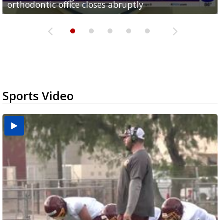
orthodontic office closes abruptly
Rowe...
Pharr...
at annual Technovate conference
Harlingen cancer clinic
Sports Video