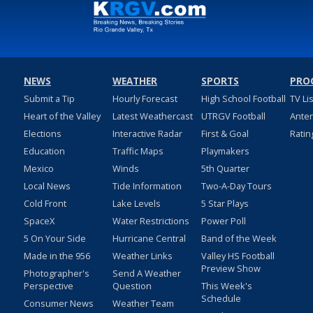
NEWS
WEATHER
SPORTS
PRO
Submit a Tip
Hourly Forecast
High School Football
TV Li
Heart of the Valley
Latest Weathercast
UTRGV Football
Ante
Elections
Interactive Radar
First & Goal
Ratin
Education
Traffic Maps
Playmakers
Mexico
Winds
5th Quarter
Local News
Tide Information
Two-A-Day Tours
Cold Front
Lake Levels
5 Star Plays
SpaceX
Water Restrictions
Power Poll
5 On Your Side
Hurricane Central
Band of the Week
Made in the 956
Weather Links
Valley HS Football
Preview Show
Photographer's
Send A Weather
Perspective
Question
This Week's
Schedule
Consumer News
Weather Team