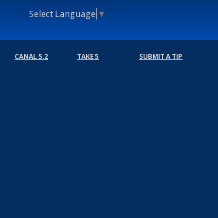
Select Language
▼
CANAL 5.2
TAKE 5
SUBMIT A TIP