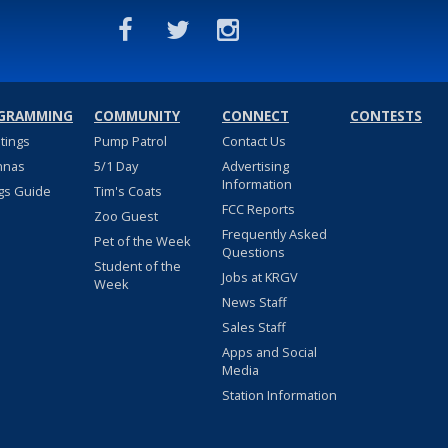
GRAMMING
COMMUNITY
CONNECT
CONTESTS
stings
Pump Patrol
Contact Us
nnas
5/1 Day
Advertising
Information
gs Guide
Tim's Coats
FCC Reports
Zoo Guest
Frequently Asked
Pet of the Week
Questions
Student of the
Jobs at KRGV
Week
News Staff
Sales Staff
Apps and Social
Media
Station Information