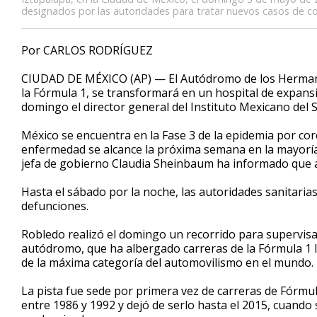
designados por las autoridades para tratar nuevos casos de c
Por CARLOS RODRÍGUEZ
CIUDAD DE MÉXICO (AP) — El Autódromo de los Hermano
la Fórmula 1, se transformará en un hospital de expansi
domingo el director general del Instituto Mexicano del 
México se encuentra en la Fase 3 de la epidemia por cor
enfermedad se alcance la próxima semana en la mayoría d
jefa de gobierno Claudia Sheinbaum ha informado que a
Hasta el sábado por la noche, las autoridades sanitaria
defunciones.
Robledo realizó el domingo un recorrido para supervisar
autódromo, que ha albergado carreras de la Fórmula 1 l
de la máxima categoría del automovilismo en el mundo.
La pista fue sede por primera vez de carreras de Fórmu
entre 1986 y 1992 y dejó de serlo hasta el 2015, cuand