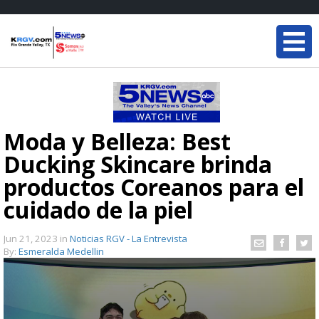
Moda y Belleza: Best
Ducking Skincare brinda
productos Coreanos para el
cuidado de la piel
Jun 21, 2023
in
Noticias RGV - La Entrevista
By:
Esmeralda Medellin