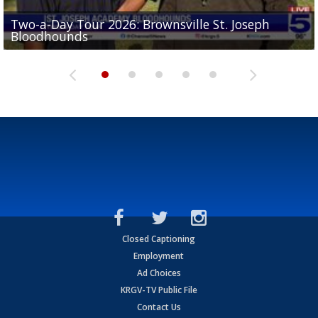
Two-a-Day Tour 2026: Brownsville St. Joseph
Two-a-Day Tour 2026: St. Joseph Academy
Sit-down interview with UTRGV wide receiver
Bloodhounds
Bloodhounds
Two-a-Day Tour 2026: Sharyland Rattlers
Tavian Cord
Two-a-Day Tour 2026: Raymondville Bearkats
Closed Captioning
Employment
Ad Choices
KRGV-TV Public File
Contact Us