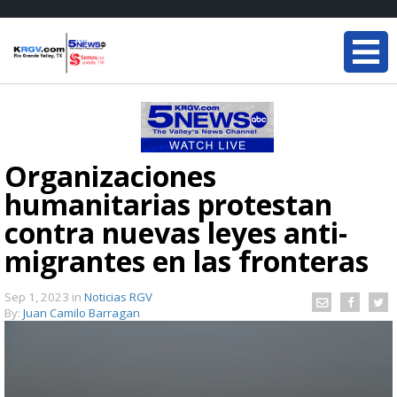
Organizaciones
humanitarias protestan
contra nuevas leyes anti-
migrantes en las fronteras
Sep 1, 2023
in
Noticias RGV
By:
Juan Camilo Barragan