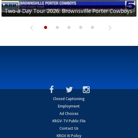
Two-a-Day Tour 2026: Brownsville Porter Cowboys
Two-a-Day Tour 2026: Brownsville Lopez Lobos
Two-a-Day Tour 2026: Mercedes Tigers
Two-a-Day Tour 2026: Progreso Red Ants
Two-a-Day Tour 2026: Donna Redskins
Closed Captioning
Employment
Ad Choices
KRGV-TV Public File
Contact Us
KRGV AI Policy