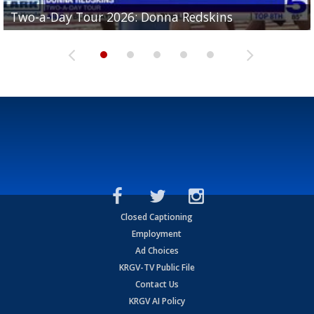
Two-a-Day Tour 2026: Brownsville St. Joseph
Two-a-Day Tour 2026: Donna Redskins
Two-a-Day Tour 2026: Brownsville Pace Vikings
Two-a-Day Tour 2026: La Joya Coyotes
Two-a-Day Tour 2026: Rio Hondo Bobcats
Bloodhounds
Closed Captioning
Employment
Ad Choices
KRGV-TV Public File
Contact Us
KRGV AI Policy