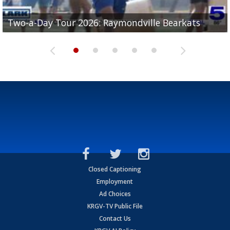
UTRGV football ranks fourth in SLC preseason poll
Two-a-Day Tour 2026: Raymondville Bearkats
Two-a-Day Tour 2026: Port Isabel Tarpons
and receiving votes in...
Two-a-Day Tour 2026: Santa Rosa Warriors
Two-a-Day Tour 2026: Edcouch-Elsa Yellowjackets
Closed Captioning
Employment
Ad Choices
KRGV-TV Public File
Contact Us