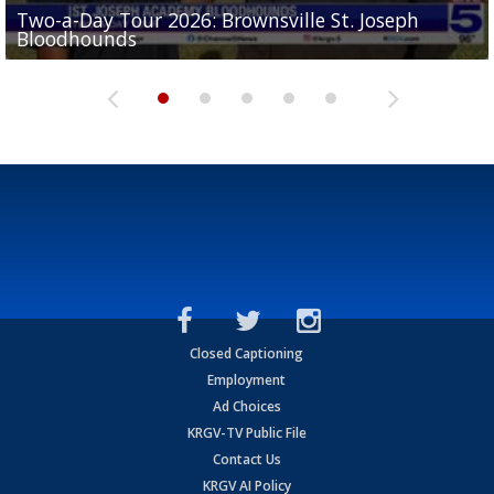
Two-a-Day Tour 2026: Brownsville St. Joseph
Two-a-Day Tour 2026: St. Joseph Academy
Sit-down interview with UTRGV wide receiver
Bloodhounds
Bloodhounds
Two-a-Day Tour 2026: Sharyland Rattlers
Tavian Cord
Two-a-Day Tour 2026: Raymondville Bearkats
Closed Captioning
Employment
Ad Choices
KRGV-TV Public File
Contact Us
KRGV AI Policy