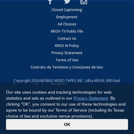
Closed Captioning
Employment
Ad Choices
KRGV-TV Public File
Contact Us
KRGV AI Policy
Privacy Statement
Terms of Use
Contrato de Terminos y Coniciones de Uso
Copyright
2026
MOBILE VIDEO TAPES, INC. (dba KRGV), 900 East
Expressway, Weslaco, TX 78596.
Our site uses cookies and tracking technologies for web
All Rights Reserved. Powered by:
Ruby Shore Software
statistics and ads as outlined in our
Privacy Statement
. By
clicking "OK", you consent to our use of these technologies and
agree to be bound by our Terms of Service (including its Texas
choice of law and exclusive venue provisions).
x
OK