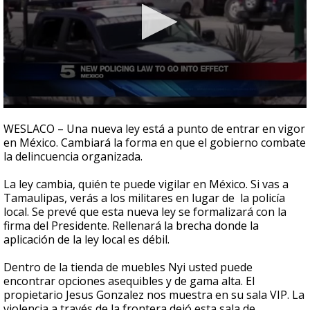
0
seconds
WESLACO – Una nueva ley está a punto de entrar en vigor
of
en México. Cambiará la forma en que el gobierno combate
2
la delincuencia organizada.
minutes,
55
seconds
La ley cambia, quién te puede vigilar en México. Si vas a
Tamaulipas, verás a los militares en lugar de la policía
local. Se prevé que esta nueva ley se formalizará con la
firma del Presidente. Rellenará la brecha donde la
aplicación de la ley local es débil.
Dentro de la tienda de muebles Nyi usted puede
encontrar opciones asequibles y de gama alta. El
propietario Jesus Gonzalez nos muestra en su sala VIP. La
violencia a través de la frontera dejó esta sala de