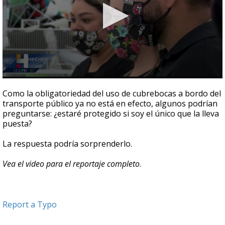
0
seconds
Como la obligatoriedad del uso de cubrebocas a bordo del
of
transporte público ya no está en efecto, algunos podrían
2
preguntarse: ¿estaré protegido si soy el único que la lleva
minutes,
8
puesta?
seconds
La respuesta podría sorprenderlo.
Vea el video para el reportaje completo
.
Report a Typo