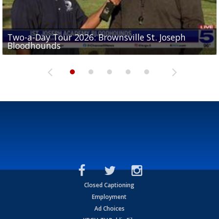
Two-a-Day Tour 2026: Brownsville St. Joseph
Two-a-Day Tour 2026: St. Joseph Academy
Sit-down interview with UTRGV wide receiver
Bloodhounds
Bloodhounds
Two-a-Day Tour 2026: Sharyland Rattlers
Tavian Cord
Two-a-Day Tour 2026: Raymondville Bearkats
Closed Captioning
Employment
Ad Choices