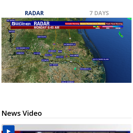
RADAR
7 DAYS
News Video